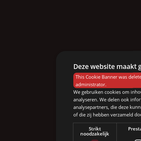
Deze website maakt g
This Cookie Banner was delete
administrator.
We gebruiken cookies om inhou
analyseren. We delen ook infor
analysepartners, die deze kunn
of die zij hebben verzameld d
Strikt
Prest
noodzakelijk