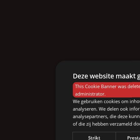
Deze website maakt g
This Cookie Banner was delete
administrator.
We gebruiken cookies om inhou
analyseren. We delen ook infor
analysepartners, die deze kunn
of die zij hebben verzameld d
Strikt
Prest