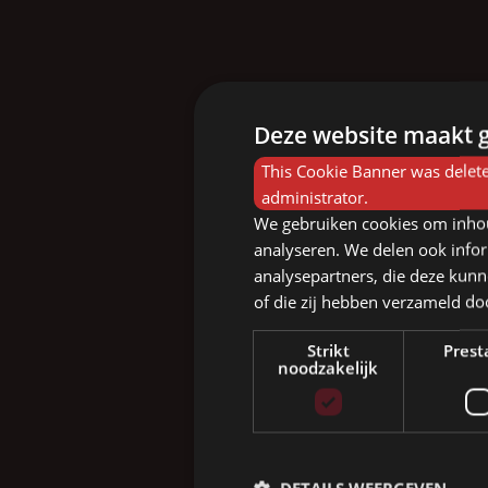
Deze website maakt g
This Cookie Banner was delete
administrator.
We gebruiken cookies om inhou
analyseren. We delen ook infor
analysepartners, die deze kunn
of die zij hebben verzameld d
Strikt
Prest
noodzakelijk