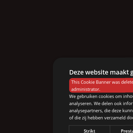
Deze website maakt g
This Cookie Banner was delete
administrator.
We gebruiken cookies om inhou
analyseren. We delen ook infor
analysepartners, die deze kunn
of die zij hebben verzameld d
Strikt
Prest