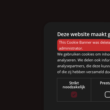
Deze website maakt g
This Cookie Banner was delete
administrator.
We gebruiken cookies om inhou
analyseren. We delen ook infor
analysepartners, die deze kunn
of die zij hebben verzameld d
Strikt
Prest
noodzakelijk