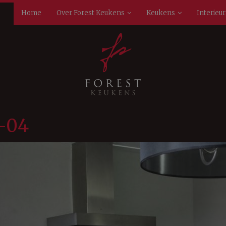
Home
Over Forest Keukens
Keukens
Interieu
k-04