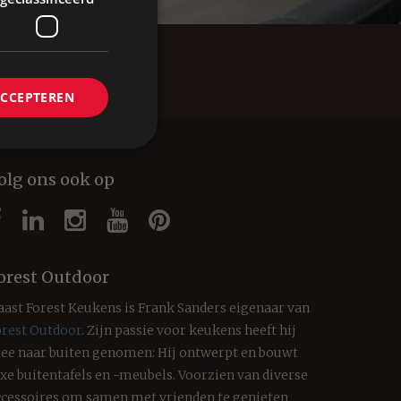
ACCEPTEREN
olg ons ook op
orest Outdoor
aast Forest Keukens is Frank Sanders eigenaar van
orest Outdoor
. Zijn passie voor keukens heeft hij
ee naar buiten genomen: Hij ontwerpt en bouwt
uxe buitentafels en -meubels. Voorzien van diverse
ccessoires om samen met vrienden te genieten