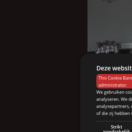
Deze websit
This Cookie Bann
administrator.
We gebruiken coo
analyseren. We de
analysepartners,
of die zij hebbe
Strikt
noodzakelijk