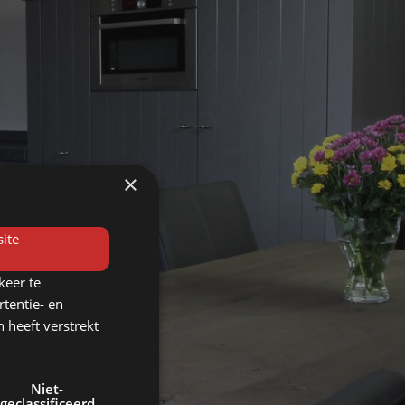
×
ite
keer te
tentie- en
 heeft verstrekt
Niet-
geclassificeerd