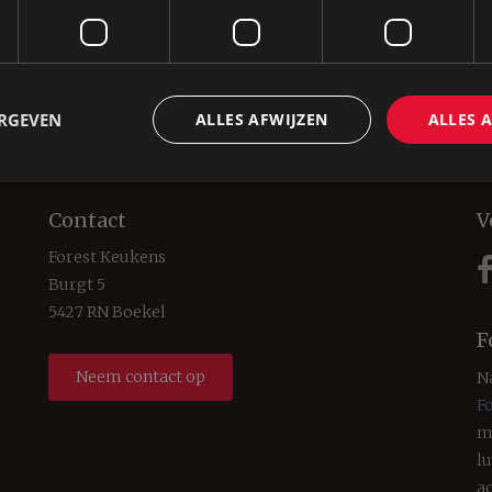
Landelijke keuken
van-dijk-04
ERGEVEN
ALLES AFWIJZEN
ALLES 
Contact
V
Forest Keukens
Burgt 5
5427 RN Boekel
F
Neem contact op
N
F
m
l
a