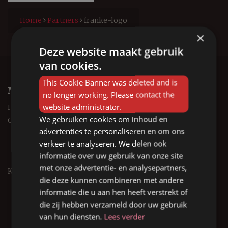
Home
Partners
franke-logo
×
Deze website maakt gebruik
van cookies.
This Cookie Banner was deleted and is
Menu
no longer working. Please contact the
website administrator.
Home
We gebruiken cookies om inhoud en
Over Forest Keukens
advertenties te personaliseren en om ons
Over Forest Keukens
verkeer te analyseren. We delen ook
Wat maakt Forest Keukens bijzonder
informatie over uw gebruik van onze site
Werkwijze Forest Keukens
met onze advertentie- en analysepartners,
Keukens
die deze kunnen combineren met andere
Landelijke keuken
informatie die u aan hen heeft verstrekt of
Nostalgische keuken
die zij hebben verzameld door uw gebruik
Design keuken
van hun diensten.
Lees verder
Industriële keuken