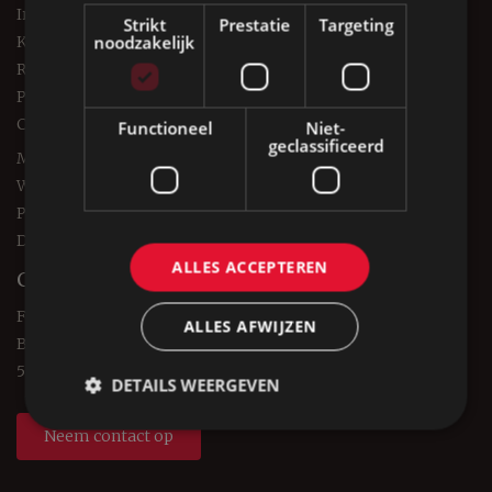
Interieuradvies
Strikt
Prestatie
Targeting
noodzakelijk
Keukenbladen
Reviews
Partners
Contact
Functioneel
Niet-
geclassificeerd
Merken
Werkgebied
Privacyverklaring
Datalekken
ALLES ACCEPTEREN
Contact
Forest Keukens
ALLES AFWIJZEN
Burgt 5
5427 RN Boekel
DETAILS WEERGEVEN
Neem contact op