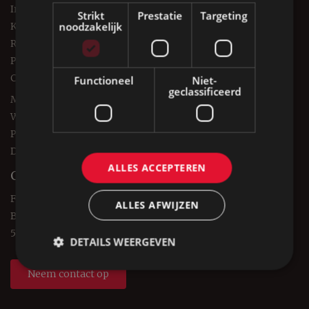
Interieuradvies
Strikt
Prestatie
Targeting
noodzakelijk
Keukenbladen
Reviews
Partners
Contact
Functioneel
Niet-
geclassificeerd
Merken
Werkgebied
Privacyverklaring
Datalekken
ALLES ACCEPTEREN
Contact
Forest Keukens
ALLES AFWIJZEN
Burgt 5
5427 RN Boekel
DETAILS WEERGEVEN
Neem contact op