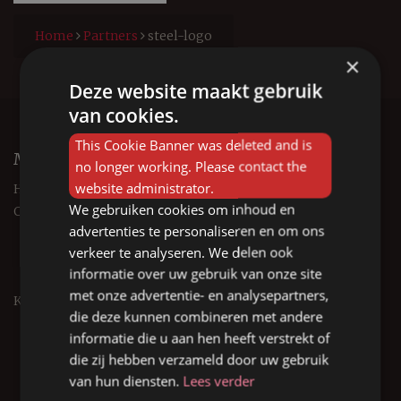
Home
Partners
steel-logo
×
Deze website maakt gebruik
van cookies.
This Cookie Banner was deleted and is
Menu
no longer working. Please contact the
website administrator.
Home
We gebruiken cookies om inhoud en
Over Forest Keukens
advertenties te personaliseren en om ons
Over Forest Keukens
verkeer te analyseren. We delen ook
Wat maakt Forest Keukens bijzonder
informatie over uw gebruik van onze site
Werkwijze Forest Keukens
met onze advertentie- en analysepartners,
Keukens
die deze kunnen combineren met andere
Landelijke keuken
informatie die u aan hen heeft verstrekt of
Nostalgische keuken
die zij hebben verzameld door uw gebruik
Design keuken
van hun diensten.
Lees verder
Industriële keuken