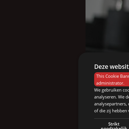
Deze websit
This Cookie Bann
administrator.
We gebruiken coo
analyseren. We de
analysepartners,
of die zij hebbe
Strikt
noodzakelijk