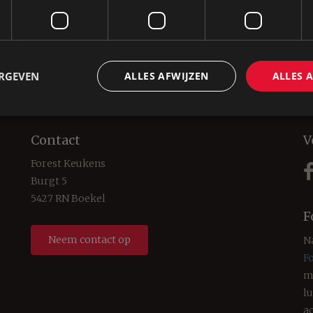
ed
Keukens Boekel
01_01
ERGEVEN
ALLES AFWIJZEN
ALLES 
Contact
V
Forest Keukens
Burgt 5
5427 RN Boekel
F
Neem contact op
N
F
m
l
a