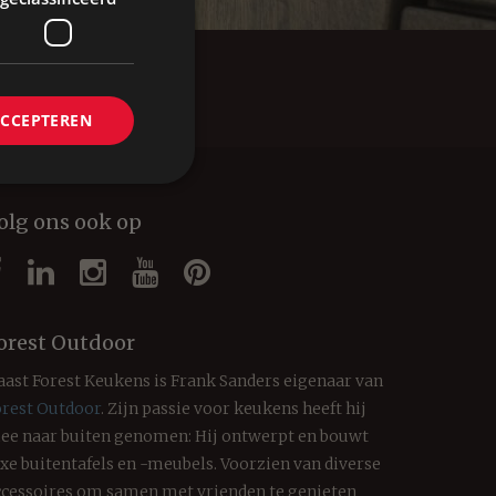
ACCEPTEREN
olg ons ook op
orest Outdoor
aast Forest Keukens is Frank Sanders eigenaar van
orest Outdoor
. Zijn passie voor keukens heeft hij
ee naar buiten genomen: Hij ontwerpt en bouwt
uxe buitentafels en -meubels. Voorzien van diverse
ccessoires om samen met vrienden te genieten