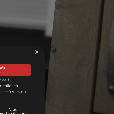
×
ite
keer te
tentie- en
 heeft verstrekt
Niet-
geclassificeerd