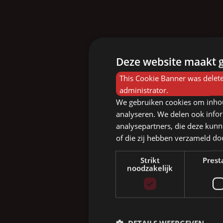
Deze website maakt g
This Cookie Banner was delete
administrator.
We gebruiken cookies om inhou
analyseren. We delen ook infor
analysepartners, die deze kunn
of die zij hebben verzameld d
Strikt
Prest
noodzakelijk