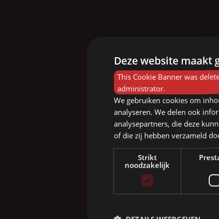
Deze website maakt g
This Cookie Banner was delete
administrator.
We gebruiken cookies om inhou
analyseren. We delen ook infor
analysepartners, die deze kunn
of die zij hebben verzameld d
Strikt
Prest
noodzakelijk