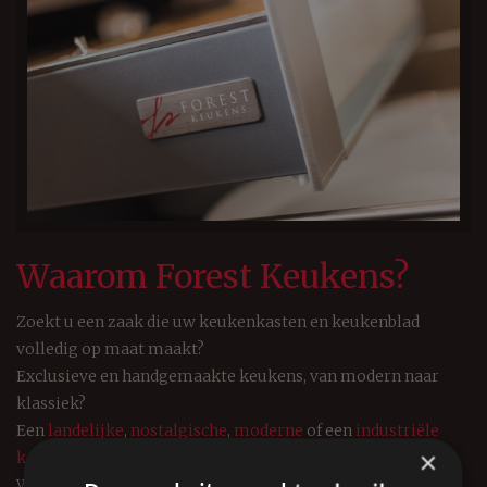
Waarom Forest Keukens?
Zoekt u een zaak die uw keukenkasten en keukenblad
volledig op maat maakt?
Exclusieve en handgemaakte keukens, van modern naar
klassiek?
Een
landelijke
,
nostalgische
,
moderne
of een
industriële
×
keuken
?
Wilt u uw keuken kopen en die geheel naar uw specifieke