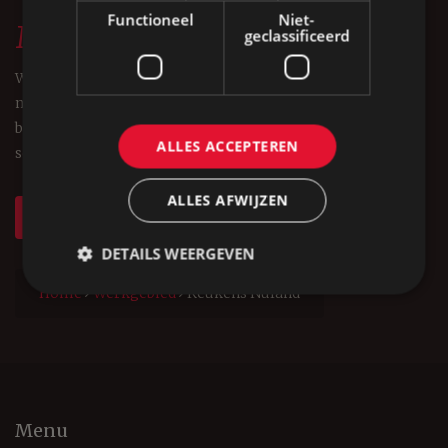
Functioneel
Niet-
Meer weten?
geclassificeerd
Wilt u meer weten over Forest Keukens of een advies op
maat. Neem dan vrijblijvend contact op. Wat Frank Sanders
belangrijk vind is afspraken nakomen, kwaliteit en goede
ALLES ACCEPTEREN
service.
ALLES AFWIJZEN
Neem contact op
DETAILS WEERGEVEN
Home
Werkgebied
Keukens Nuland
Menu