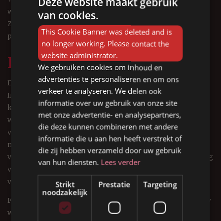
Deze website maakt gebruik
wensen samenstellen?
van cookies.
Zoekt u een keuken van hoge kwaliteit en wilt u altijd
This Cookie Banner was deleted and is
persoonlijk contact met dezelfde persoon?
no longer working. Please contact the
website administrator.
Daarom Forest Keukens!
We gebruiken cookies om inhoud en
advertenties te personaliseren en om ons
Dan bent u bij Forest Keukens aan het juiste adres!
verkeer te analyseren. We delen ook
In onze professionele werkplaats vervaardigen wij uw
informatie over uw gebruik van onze site
keuken volledig met de hand, tot in detail. Daarbij maken
met onze advertentie- en analysepartners,
wij gebruik van hoogwaardige materialen. Hierdoor bent u
die deze kunnen combineren met andere
verzekerd van een duurzame kwaliteitskeuken. Het
informatie die u aan hen heeft verstrekt of
maatwerk van Forest Keukens is uniek! Forest Keukens
die zij hebben verzameld door uw gebruik
verzorgt het gehele traject van het ontwerp tot de plaatsing
van hun diensten.
Lees verder
van uw keuken. Wij zijn gespecialiseerd in ambachtelijk
vakwerk en adviseren u graag.
Strikt
Prestatie
Targeting
noodzakelijk
Forest keukens maakt uw keuken tot het pronkstuk van uw
woning.